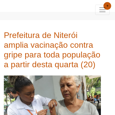
+
Prefeitura de Niterói
amplia vacinação contra
gripe para toda população
a partir desta quarta (20)