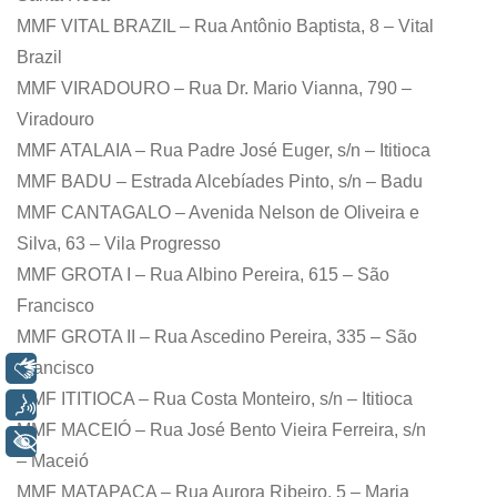
MMF VITAL BRAZIL – Rua Antônio Baptista, 8 – Vital
Brazil
MMF VIRADOURO – Rua Dr. Mario Vianna, 790 –
Viradouro
MMF ATALAIA – Rua Padre José Euger, s/n – Ititioca
MMF BADU – Estrada Alcebíades Pinto, s/n – Badu
MMF CANTAGALO – Avenida Nelson de Oliveira e
Silva, 63 – Vila Progresso
MMF GROTA I – Rua Albino Pereira, 615 – São
Francisco
MMF GROTA II – Rua Ascedino Pereira, 335 – São
Francisco
Libras
MMF ITITIOCA – Rua Costa Monteiro, s/n – Ititioca
Voz
MMF MACEIÓ – Rua José Bento Vieira Ferreira, s/n
+ Acessibilidade
– Maceió
MMF MATAPACA – Rua Aurora Ribeiro, 5 – Maria