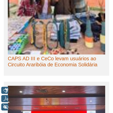
CAPS AD III e CeCo levam usuários ao
Circuito Araribóia de Economia Solidária
Libras
Voz
+ Acessibilidade