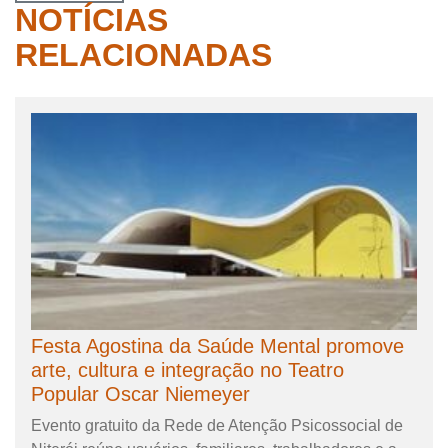
NOTÍCIAS
RELACIONADAS
Festa Agostina da Saúde Mental promove
arte, cultura e integração no Teatro
Popular Oscar Niemeyer
Evento gratuito da Rede de Atenção Psicossocial de