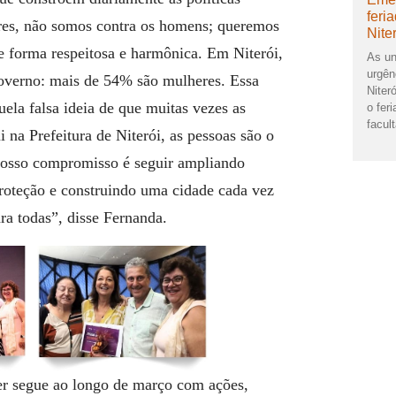
feri
res, não somos contra os homens; queremos
Nite
e forma respeitosa e harmônica. Em Niterói,
As un
urgên
overno: mais de 54% são mulheres. Essa
Niter
a falsa ideia de que muitas vezes as
o feri
facult
 na Prefeitura de Niterói, as pessoas são o
 nosso compromisso é seguir ampliando
 proteção e construindo uma cidade cada vez
ara todas”, disse Fernanda.
 segue ao longo de março com ações,