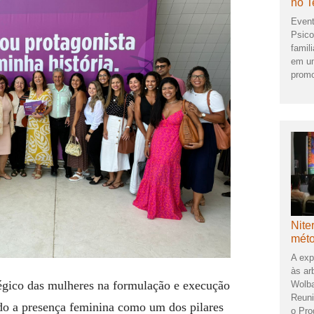
no T
Event
Psico
famil
em um
promo
Nite
méto
A exp
às ar
tégico das mulheres na formulação e execução
Wolba
Reuni
ndo a presença feminina como um dos pilares
o Pro