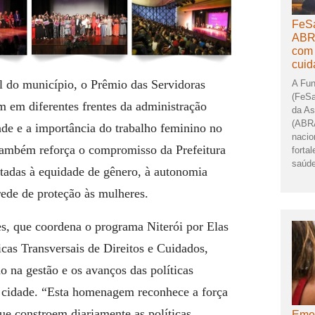
FeSa
ABR
com 
cuid
l do município, o Prêmio das Servidoras
A Fun
(FeSa
m em diferentes frentes da administração
da As
(ABRA
ade e a importância do trabalho feminino no
nacio
a também reforça o compromisso da Prefeitura
forta
saúde
ltadas à equidade de gênero, à autonomia
rede de proteção às mulheres.
, que coordena o programa Niterói por Elas
ticas Transversais de Direitos e Cuidados,
 na gestão e os avanços das políticas
 cidade.
“Esta homenagem reconhece a força
ue constroem diariamente as políticas
Emer