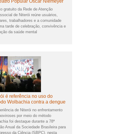
eatro Popular Oscar Niemeyer
o gratuito da Rede de Atenção
ssocial de Niterói reúne usuários,
iares, trabalhadores e a comunidade
a tarde de celebração, convivência e
ção da saúde mental
rói é referência no uso do
do Wolbachia contra a dengue
eriência de Niterói no enfrentamento
boviroses por meio do método
chia foi destaque durante a 78ª
ão Anual da Sociedade Brasileira para
gresso da Ciência (SBPC), nesta