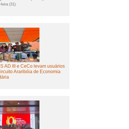
feira (31).
 AD III e CeCo levam usuários
ircuito Araribóia de Economia
dária