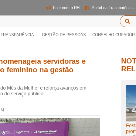
Fale com o RH
Portal da Transparência
TRANSPARÊNCIA
GESTÃO DE PESSOAS
CONSELHO CURADOR
NOT
i homenageia servidoras e
REL
o feminino na gestão
 do Mês da Mulher e reforça avanços em
ão do serviço público
 PM
Fest
prom