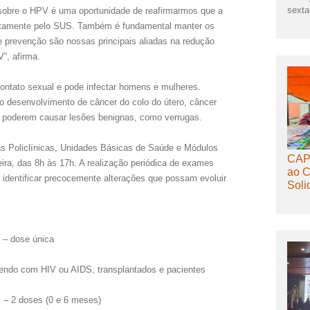
sexta-
 sobre o HPV é uma oportunidade de reafirmarmos que a
tuitamente pelo SUS. Também é fundamental manter os
 prevenção são nossas principais aliadas na redução
”, afirma.
contato sexual e pode infectar homens e mulheres.
o desenvolvimento de câncer do colo do útero, câncer
e poderem causar lesões benignas, como verrugas.
as Policlínicas, Unidades Básicas de Saúde e Módulos
CAPS
ira, das 8h às 17h. A realização periódica de exames
ao C
 identificar precocemente alterações que possam evoluir
Soli
 – dose única
endo com HIV ou AIDS, transplantados e pacientes
s – 2 doses (0 e 6 meses)