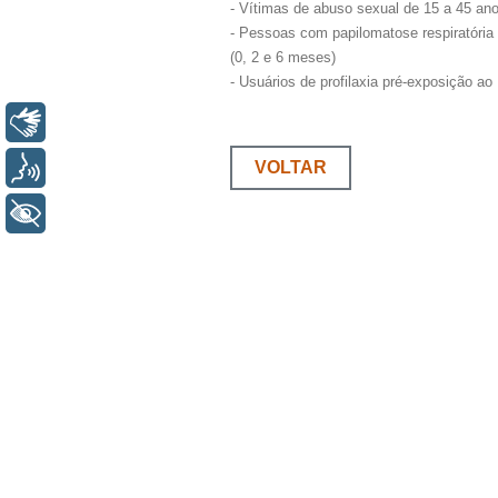
- Vítimas de abuso sexual de 15 a 45 an
- Pessoas com papilomatose respiratória 
(0, 2 e 6 meses)
- Usuários de profilaxia pré-exposição a
Libras
Voz
VOLTAR
+ Acessibilidade