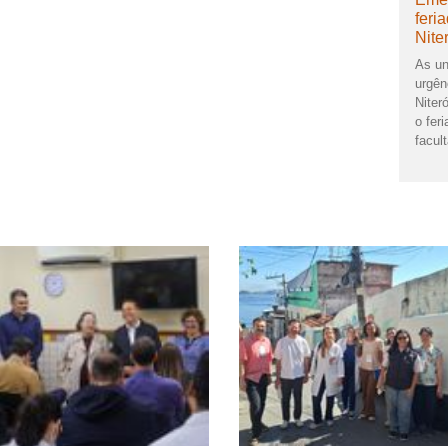
feri
Nite
As un
urgên
Niter
o feri
facult