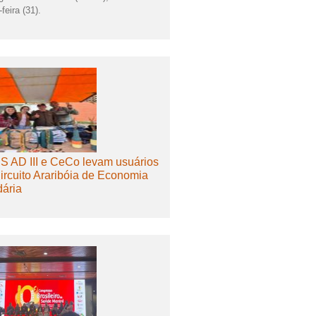
feira (31).
 AD III e CeCo levam usuários
ircuito Araribóia de Economia
dária