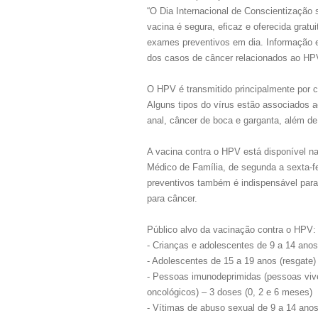
“O Dia Internacional de Conscientização
vacina é segura, eficaz e oferecida gra
exames preventivos em dia. Informação e
dos casos de câncer relacionados ao HPV
O HPV é transmitido principalmente por 
Alguns tipos do vírus estão associados a
anal, câncer de boca e garganta, além d
A vacina contra o HPV está disponível n
Médico de Família, de segunda a sexta-fe
preventivos também é indispensável para
para câncer.
Público alvo da vacinação contra o HPV:
- Crianças e adolescentes de 9 a 14 anos
- Adolescentes de 15 a 19 anos (resgate)
- Pessoas imunodeprimidas (pessoas viv
oncológicos) – 3 doses (0, 2 e 6 meses)
- Vítimas de abuso sexual de 9 a 14 ano