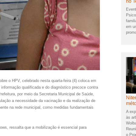
no T
Event
Psico
famil
em um
promo
obre o HPV, celebrado nesta quarta-feira (4) coloca em
 informação qualificada e do diagnóstico precoce contra
efeitura, por meio da Secretaria Municipal de Saúde,
Nite
opulação a necessidade da vacinação e da realização de
méto
mente na rede municipal, como medidas fundamentais
A exp
às ar
Wolba
lows, ressalta que a mobilização é essencial para
Reuni
o Pro