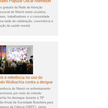
eatro Popular Oscar Niemeyer
o gratuito da Rede de Atenção
ssocial de Niterói reúne usuários,
iares, trabalhadores e a comunidade
a tarde de celebração, convivência e
ção da saúde mental
rói é referência no uso do
do Wolbachia contra a dengue
eriência de Niterói no enfrentamento
boviroses por meio do método
chia foi destaque durante a 78ª
ão Anual da Sociedade Brasileira para
gresso da Ciência (SBPC), nesta