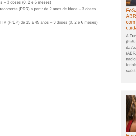
os – 3 doses (0, 2 e 6 meses)
recorrente (PRR) a partir de 2 anos de idade – 3 doses
FeSa
ABR
com 
o HIV (PrEP) de 15 a 45 anos – 3 doses (0, 2 e 6 meses)
cuid
A Fun
(FeSa
da As
(ABRA
nacio
forta
saúde
Emer