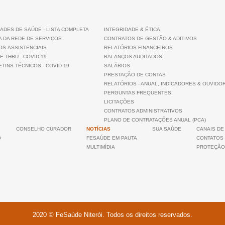
ADES DE SAÚDE - LISTA COMPLETA
INTEGRIDADE & ÉTICA
A DA REDE DE SERVIÇOS
CONTRATOS DE GESTÃO & ADITIVOS
OS ASSISTENCIAIS
RELATÓRIOS FINANCEIROS
E-THRU - COVID 19
BALANÇOS AUDITADOS
TINS TÉCNICOS - COVID 19
SALÁRIOS
PRESTAÇÃO DE CONTAS
RELATÓRIOS - ANUAL, INDICADORES & OUVIDO
PERGUNTAS FREQUENTES
LICITAÇÕES
CONTRATOS ADMINISTRATIVOS
PLANO DE CONTRATAÇÕES ANUAL (PCA)
CONSELHO CURADOR
NOTÍCIAS
SUA SAÚDE
CANAIS DE
O
FESAÚDE EM PAUTA
CONTATOS
MULTIMÍDIA
PROTEÇÃO
2020 © FeSaúde Niterói. Todos os direitos reservados.