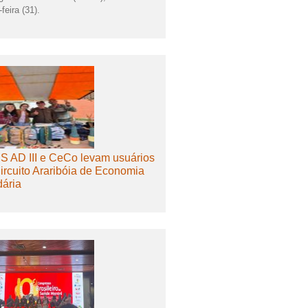
feira (31).
 AD III e CeCo levam usuários
ircuito Araribóia de Economia
dária