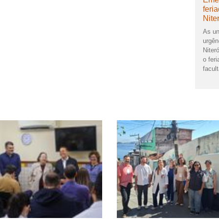
feri
Nite
As un
urgên
Niter
o feri
facult