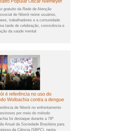
eatro Popular Oscar Niemeyer
o gratuito da Rede de Atenção
ssocial de Niterói reúne usuários,
iares, trabalhadores e a comunidade
a tarde de celebração, convivência e
ção da saúde mental
rói é referência no uso do
do Wolbachia contra a dengue
eriência de Niterói no enfrentamento
boviroses por meio do método
chia foi destaque durante a 78ª
ão Anual da Sociedade Brasileira para
gresso da Ciência (SBPC), nesta