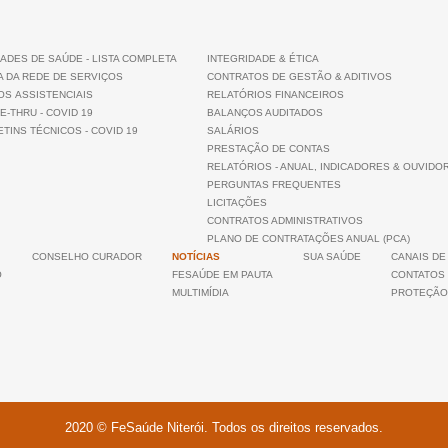
ADES DE SAÚDE - LISTA COMPLETA
INTEGRIDADE & ÉTICA
A DA REDE DE SERVIÇOS
CONTRATOS DE GESTÃO & ADITIVOS
OS ASSISTENCIAIS
RELATÓRIOS FINANCEIROS
E-THRU - COVID 19
BALANÇOS AUDITADOS
TINS TÉCNICOS - COVID 19
SALÁRIOS
PRESTAÇÃO DE CONTAS
RELATÓRIOS - ANUAL, INDICADORES & OUVIDO
PERGUNTAS FREQUENTES
LICITAÇÕES
CONTRATOS ADMINISTRATIVOS
PLANO DE CONTRATAÇÕES ANUAL (PCA)
CONSELHO CURADOR
NOTÍCIAS
SUA SAÚDE
CANAIS DE
O
FESAÚDE EM PAUTA
CONTATOS
MULTIMÍDIA
PROTEÇÃO
2020 © FeSaúde Niterói. Todos os direitos reservados.