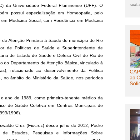
sexta-
ISC) da Universidade Federal Fluminense (UFF). O
mbém possui especialização em Homeopatia, pelo
e em Medicina Social, com Residência em Medicina
e de Atenção Primária à Saúde do município do Rio
dor de Políticas de Saúde e Superintendente de
aria de Estado de Saúde e Defesa Civil do Rio de
co do Departamento de Atenção Básica, vinculado à
s), relacionado ao desenvolvimento da Política
CAPS
ao C
, no âmbito do Ministério da Saúde, nos períodos
Soli
 o ano de 1989, como primeiro-tenente médico da
ico de Saúde Coletiva em Centros Municipais de
1993/1996).
waldo Cruz (Fiocruz) desde julho de 2012, Pedro
de Estudos, Pesquisas e Informações Sobre