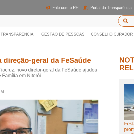
Fale com o RH
Portal da Transparência
TRANSPARÊNCIA
GESTÃO DE PESSOAS
CONSELHO CURADOR
NOT
 direção-geral da FeSaúde
REL
Fiocruz, novo diretor-geral da FeSaúde ajudou
 Família em Niterói
 PM
Fest
prom