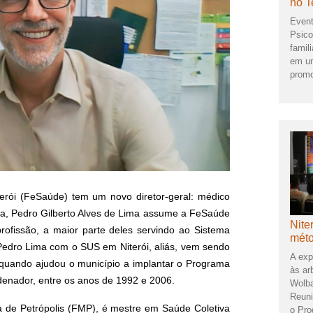
no T
Event
Psico
famil
em um
promo
erói (FeSaúde) tem um novo diretor-geral: médico
a, Pedro Gilberto Alves de Lima assume a FeSaúde
Nite
fissão, a maior parte deles servindo ao Sistema
méto
 Pedro Lima com o SUS em Niterói, aliás, vem sendo
A exp
 quando ajudou o município a implantar o Programa
às ar
enador, entre os anos de 1992 e 2006.
Wolba
Reuni
 de Petrópolis (FMP), é mestre em Saúde Coletiva
o Pro