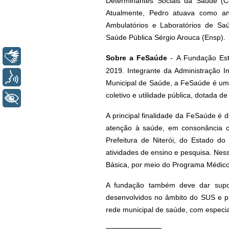
Determinantes Sociais da Saúde (
Atualmente, Pedro atuava como an
Ambulatórios e Laboratórios de Sa
Saúde Pública Sérgio Arouca (Ensp).
Libras
Sobre a FeSaúde
-
A Fundação Est
2019. Integrante da Administração Ind
Voz
Municipal de Saúde, a FeSaúde é uma 
coletivo e utilidade pública, dotada de
+ Acessibilidade
A principal finalidade da FeSaúde é 
atenção à saúde, em consonância co
Prefeitura de Niterói, do Estado d
atividades de ensino e pesquisa. Ne
Básica, por meio do Programa Médico
A fundação também deve dar supor
desenvolvidos no âmbito do SUS e pr
rede municipal de saúde, com especi