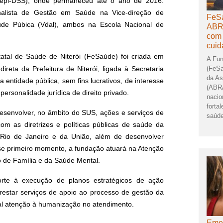
Cepi-DSS), onde permaneceu até o ano de 2016.
alista de Gestão em Saúde na Vice-direção de
FeSa
úde Púbica (Vdal), ambos na Escola Nacional de
ABR
com 
cuid
atal de Saúde de Niterói (FeSaúde) foi criada em
A Fun
(FeSa
ireta da Prefeitura de Niterói, ligada à Secretaria
da As
entidade pública, sem fins lucrativos, de interesse
(ABRA
 personalidade jurídica de direito privado.
nacio
forta
desenvolver, no âmbito do SUS, ações e serviços de
saúde
m as diretrizes e políticas públicas de saúde da
o Rio de Janeiro e da União, além de desenvolver
sse primeiro momento, a fundação atuará na Atenção
 de Família e da Saúde Mental.
te à execução de planos estratégicos de ação
estar serviços de apoio ao processo de gestão da
al atenção à humanização no atendimento.
Emer